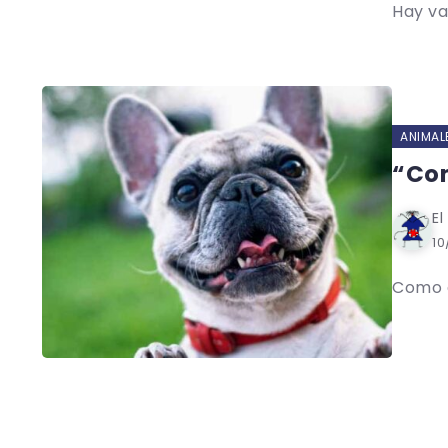
Hay va
ANIMAL
“Com
El
10
Como d