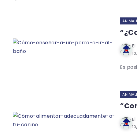
ANIMAL
“¿Co
El
10
Es pos
ANIMAL
“Com
El
10