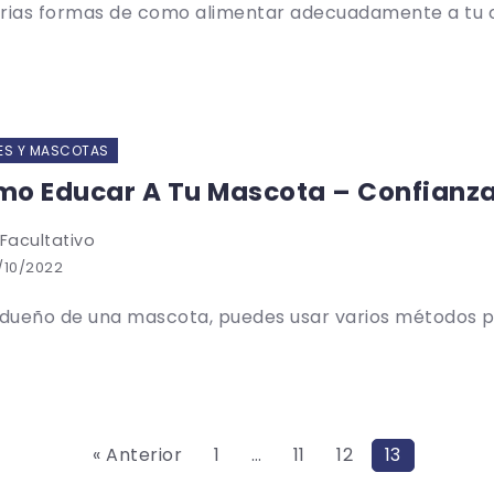
rias formas de como alimentar adecuadamente a tu ca
ES Y MASCOTAS
o Educar A Tu Mascota – Confianz
 Facultativo
/10/2022
ueño de una mascota, puedes usar varios métodos par
« Anterior
1
…
11
12
13