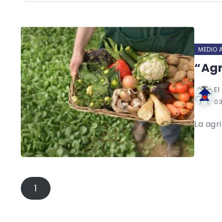
MEDIO 
“Agr
El
0
La agr
1