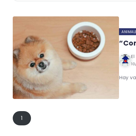
ANIMAL
“Com
El
10
Hay va
1