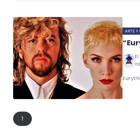
ARTE Y
“Eur
El
05
Euryth
1