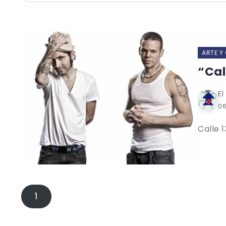
ARTE Y
“Cal
El
06
Calle 
1