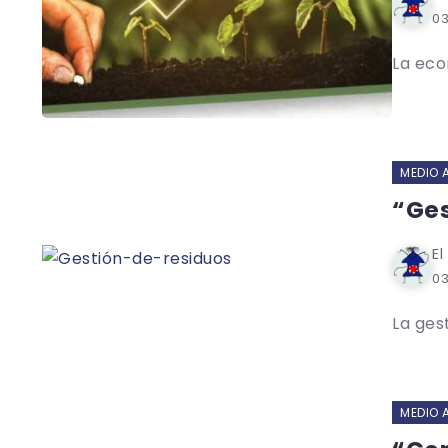
0
La eco
MEDIO 
“Ges
El
0
La ges
MEDIO 