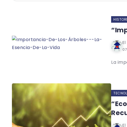
HISTOR
“Imp
El
07
La imp
TECNOL
“Eco
Recu
El