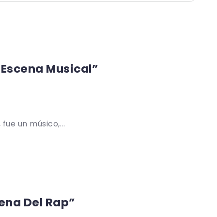
a Escena Musical”
ue un músico,...
cena Del Rap”