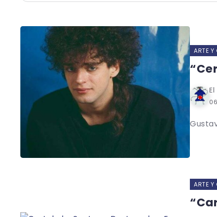
ARTE Y
“Cer
El
0
Gustav
ARTE Y
“Car