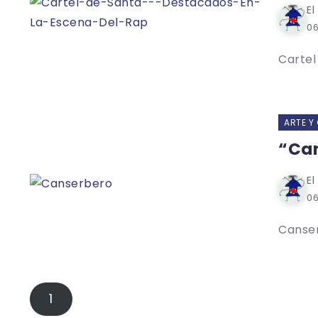
El
06
Cartel
ARTE Y
“Can
El
06
Canser
1