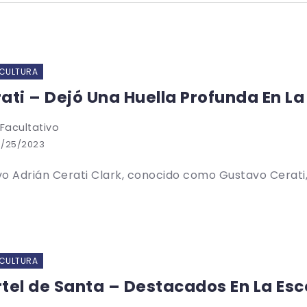
 CULTURA
ati – Dejó Una Huella Profunda En L
 Facultativo
6/25/2023
o Adrián Cerati Clark, conocido como Gustavo Cerati, f
 CULTURA
tel de Santa – Destacados En La Es