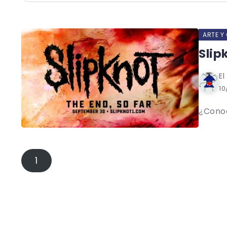
ARTE Y
Slip
El
10
¿Conoc
1