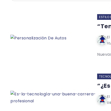
ESTILO 
“Ten
El
10
Nuevas
TECNOL
“¿Es
El
0