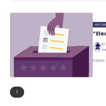
HISTOR
“Ele
El
0
Cómo e
1