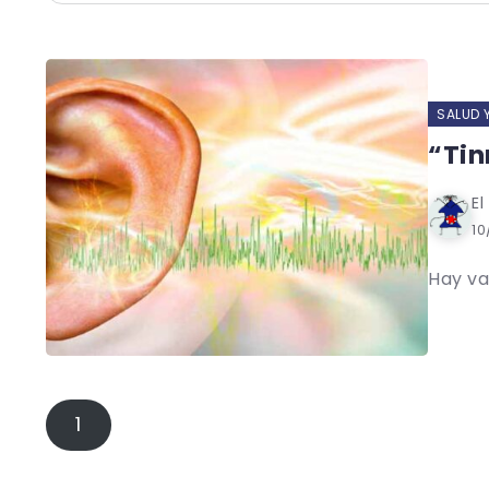
SALUD 
“Tin
El
10
Hay va
1