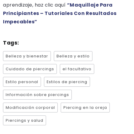
aprendizaje, haz clic aquí
“Maquillaje Para
Principiantes – Tutoriales Con Resultados
Impecables”
Tags:
Belleza y bienestar
Belleza y estilo
Cuidado de piercings
el facultativo
Estilo personal
Estilos de piercing
Información sobre piercings
Modificación corporal
Piercing en la oreja
Piercings y salud