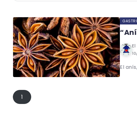
GASTRO
“Aní
El
10
El anís
1