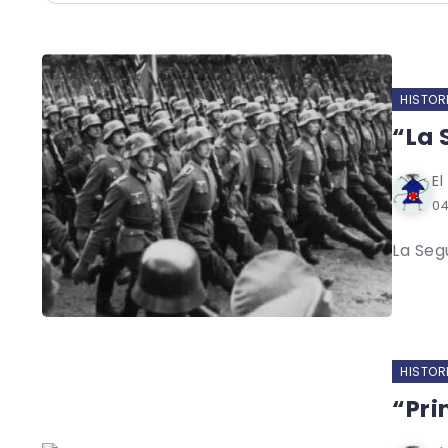
HISTOR
“La 
El
0
La Seg
HISTOR
“Pri