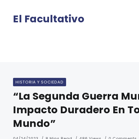
El Facultativo
HISTORIA Y SOCIEDAD
“La Segunda Guerra Mu
Impacto Duradero En To
Mundo”
04/24/2023
8 Mins Read
486 Views
0 Comments