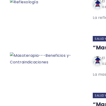
El
03
La ref
SALUD 
“Mas
El
02
La mas
SALUD 
“Mas