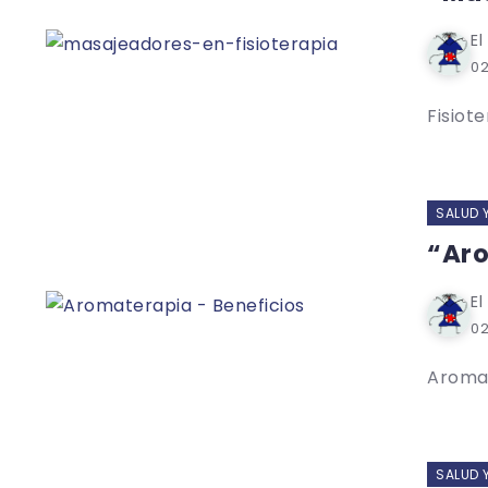
El
02
Fisiot
SALUD 
“Aro
El
02
Aromat
SALUD 