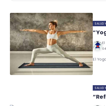
SALUD 
“Yog
El
0
El Yoga
SALUD 
“Ref