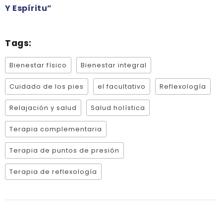
Y Espíritu”
Tags:
Bienestar físico
Bienestar integral
Cuidado de los pies
el facultativo
Reflexología
Relajación y salud
Salud holística
Terapia complementaria
Terapia de puntos de presión
Terapia de reflexología