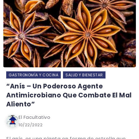
GASTRONOMÍA Y COCINA
SALUD Y BIENESTAR
“Anís – Un Poderoso Agente
Antimicrobiano Que Combate El Mal
Aliento”
El Facultativo
10/22/2022
El anís, es una planta en forma de estrella que