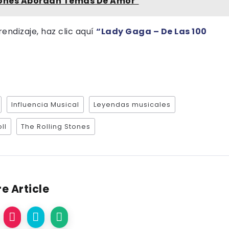
ciones Abordan Temas De Amor"
ndizaje, haz clic aquí
“Lady Gaga – De Las 100
Influencia Musical
Leyendas musicales
ll
The Rolling Stones
e Article