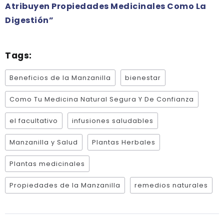
Atribuyen Propiedades Medicinales Como La
Digestión”
Tags:
Beneficios de la Manzanilla
bienestar
Como Tu Medicina Natural Segura Y De Confianza
el facultativo
infusiones saludables
Manzanilla y Salud
Plantas Herbales
Plantas medicinales
Propiedades de la Manzanilla
remedios naturales