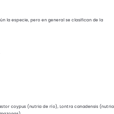
gún la especie, pero en general se clasifican de la
)
stor coypus (nutria de río), Lontra canadensis (nutria
 Amazonas).